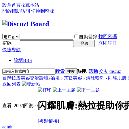
設為首頁
收藏本站
開啟輔助訪問
切換到窄版
找回密碼
自動登錄
密碼
立即註冊
登錄
快捷導航
論壇
BBS
搜索
熱搜:
活動
交友
discuz
搜索
台灣拉皮美容交流論壇
»
論壇
›
其它美容
›
清除粉刺
›
闪耀肌膚
返回列表
闪耀肌膚:熱拉提助你
查看:
2097
|
回復:
0
[複製鏈接]
admin