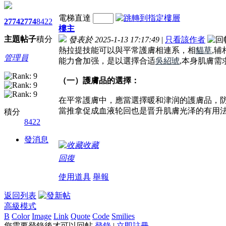
電梯直達
2774
2774
8422
樓主
主題
帖子
積分
發表於 2025-1-13 17:17:49
|
只看該作者
熱拉提技能可以與平常護膚相連系，相
貓草
,
管理員
能力會加强，是以選擇合适
吳紹琥
,本身肌膚
（一）護膚品的選擇：
在平常護膚中，應當選擇暖和津润的護膚品，
當推拿促成血液轮回也是晋升肌膚光泽的有用
積分
8422
發消息
收藏
回復
使用道具
舉報
返回列表
高級模式
B
Color
Image
Link
Quote
Code
Smilies
您需要登錄後才可以回帖
登錄
|
立即註冊