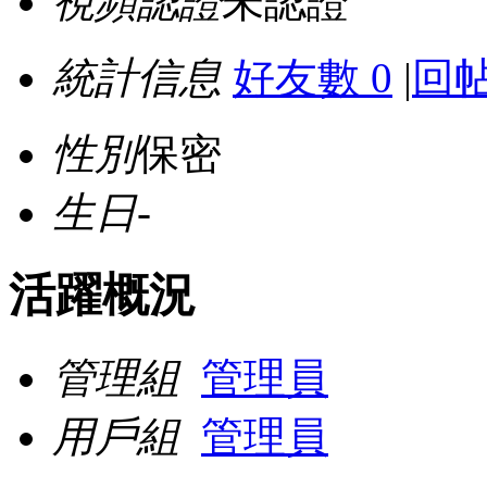
視頻認證
未認證
統計信息
好友數 0
|
回帖
性別
保密
生日
-
活躍概況
管理組
管理員
用戶組
管理員