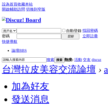
設為首頁
收藏本站
開啟輔助訪問
切換到窄版
找回密碼
自動登錄
密碼
立即註冊
登錄
快捷導航
論壇
BBS
搜索
熱搜:
活動
交友
discuz
搜索
台灣拉皮美容交流論壇
›
加為好友
發送消息