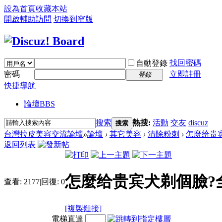
設為首頁
收藏本站
開啟輔助訪問
切換到窄版
找回密碼
自動登錄
密碼
立即註冊
登錄
快捷導航
論壇
BBS
搜索
熱搜:
活動
交友
discuz
搜索
台灣拉皮美容交流論壇
»
論壇
›
其它美容
›
清除粉刺
›
怎麼给贵宾
返回列表
怎麼给贵宾犬剃個臉?
查看:
2177
|
回復:
0
[複製鏈接]
電梯直達