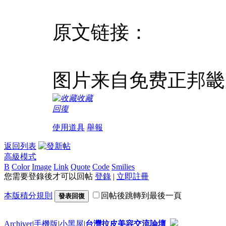
原文链接：
图片来自免费正邦畿
收藏
回復
使用道具
舉報
返回列表
高級模式
B
Color
Image
Link
Quote
Code
Smilies
您需要登錄後才可以回帖
登錄
|
立即註冊
本版積分規則
回帖後跳轉到最後一頁
發表回復
Archiver
|
手機版
|
小黑屋
|
台灣拉皮美容交流論壇