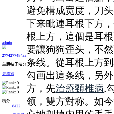
避免構成宽度，刀头
下来毗連耳根下方，
根上方，這個是耳根
admin
要讓狗狗歪头，不然
2774
2774
8422
条线。從耳根上方到
主題
帖子
積分
勾画出這条线，另外
管理員
方，先
治療頸椎病
,
领，雙方對称。如今
積分
8422