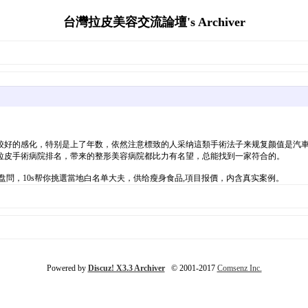
台灣拉皮美容交流論壇's Archiver
较好的感化，特别是上了年数，依然注意標致的人采纳這類手術法子来规复颜值是汽車
拉皮手術病院排名，带来的整形美容病院都比力有名望，总能找到一家符合的。
問，10s帮你挑選當地白名单大夫，供给瘦身食品,項目报價，内含真实案例。
Powered by
Discuz! X3.3 Archiver
© 2001-2017
Comsenz Inc.