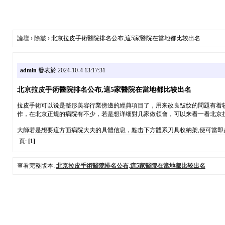
論壇
›
除皺
› 北京拉皮手術醫院排名公布,這5家醫院在當地都比较出名
admin
發表於 2024-10-4 13:17:31
北京拉皮手術醫院排名公布,這5家醫院在當地都比较出名
拉皮手術可以说是整形美容行業傍邊的經典項目了，用来改良皱纹的問題有着
作，在北京正规的病院有不少，若是想详细對几家做领會，可以来看一看北京
大師若是想要這方面病院大夫的具體信息，點击下方體系刀具收納架,便可當即盘
頁:
[1]
查看完整版本:
北京拉皮手術醫院排名公布,這5家醫院在當地都比较出名