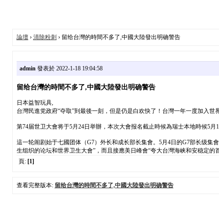
論壇
›
清除粉刺
› 留给台灣的時間不多了,中國大陸發出明确警告
admin
發表於 2022-1-18 19:04:58
留给台灣的時間不多了,中國大陸發出明确警告
日本益智玩具,
台灣民進党政府“夺取”到最後一刻，但是仍是白欢快了！台灣一年一度加入世界
第74届世卫大會将于5月24日举辦，本次大會报名截止時候為瑞士本地時候5月
這一轮闹剧始于七國团体（G7）外长和成长部长集會。5月4日的G7部长级集
生组织的论坛和世界卫生大會”，而且接應美日峰會“夸大台灣海峡和安稳定的
頁:
[1]
查看完整版本:
留给台灣的時間不多了,中國大陸發出明确警告