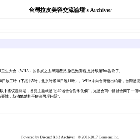
台灣拉皮美容交流論壇's Archiver
卫生大會（WHA）的作妖之去黑頭產品,旅已泡腳粉,是持续第5年告吹了。
10日放工時（下战书5時，北京時候10日晚11時）。WHA未向台灣發出约请，台灣是
會以中國议题開場，首要主题就是“协和谐會合對华伎俩”，光是會商中國就會商了一個半
首要性，鼓动勉励和平解决两岸问题”。
Powered by
Discuz! X3.3 Archiver
© 2001-2017
Comsenz Inc.