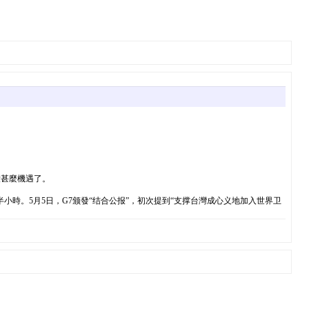
没甚麼機遇了。
小時。5月5日，G7颁發“结合公报”，初次提到“支撑台灣成心义地加入世界卫