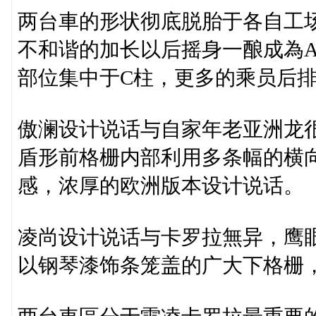
两台車的形状彻底脱胎于各自工
不和谐的加长以后摇身一酿成為
部位集中于C柱，更多的乘员后
傲澜设计说话与自家年老亚洲龙
盾形前格栅内部利用多条幅的横
感，浓厚的欧洲版本设计说话。
凌尚设计说话与卡罗拉無异，鹰眼
以钢琴漆饰条笼盖的广大下格栅