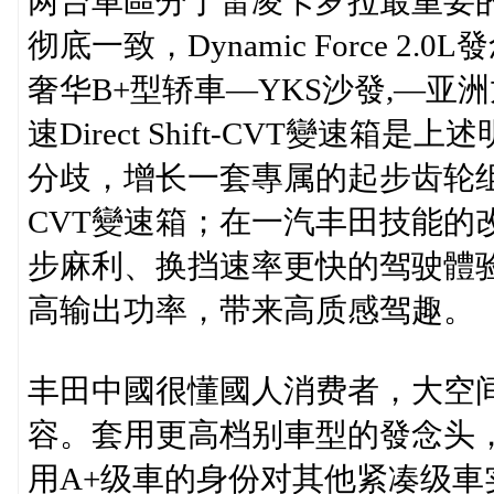
两台車區分于雷凌卡罗拉最重要
彻底一致，Dynamic Force 
奢华B+型轿車—YKS沙發,—亚
速Direct Shift-CVT變速
分歧，增长一套專属的起步齿轮
CVT變速箱；在一汽丰田技能的
步麻利、换挡速率更快的驾驶體验
高输出功率，带来高质感驾趣。
丰田中國很懂國人消费者，大空
容。套用更高档别車型的發念头，
用A+级車的身份对其他紧凑级